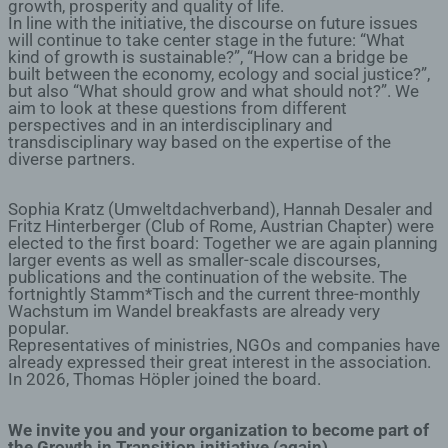
growth, prosperity and quality of life.
In line with the initiative, the discourse on future issues
will continue to take center stage in the future: “What
kind of growth is sustainable?”, “How can a bridge be
built between the economy, ecology and social justice?”,
but also “What should grow and what should not?”. We
aim to look at these questions from different
perspectives and in an interdisciplinary and
transdisciplinary way based on the expertise of the
diverse partners.
Sophia Kratz (Umweltdachverband), Hannah Desaler and
Fritz Hinterberger (Club of Rome, Austrian Chapter) were
elected to the first board: Together we are again planning
larger events as well as smaller-scale discourses,
publications and the continuation of the website. The
fortnightly Stamm*Tisch and the current three-monthly
Wachstum im Wandel breakfasts are already very
popular.
Representatives of ministries, NGOs and companies have
already expressed their great interest in the association.
In 2026, Thomas Höpler joined the board.
We invite you and your organization to become part of
the Growth in Transition initiative (again).