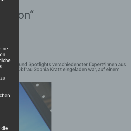
sition“
eine
den
rliche
chpanels und Spotlights verschiedenster Expert*innen aus
s
h unsere Obfrau Sophia Kratz eingeladen war, auf einem
 zu
r
lichen
 die