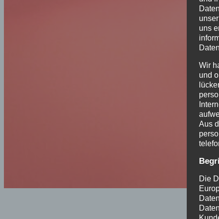
Daten
unser
uns e
infor
Daten
Wir h
und o
lücke
perso
Inter
aufwe
Aus d
perso
telef
Begr
Die D
Europ
Daten
Daten
Kunde