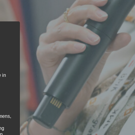
 in
mens,
ng
en