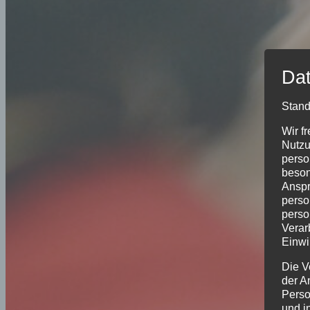
Dat
Stand
Wir f
Nutzu
perso
beson
Anspr
perso
perso
Verar
Einwi
Die V
der A
Perso
und i