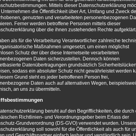
schutzbestimmungen. Mittels dieser Datenschutzerklärung mö
 Unternehmen die Öffentlichkeit über Art, Umfang und Zweck de
rhobenen, genutzten und verarbeiteten personenbezogenen Da
mieren. Ferner werden betroffene Personen mittels dieser
schutzerklärung über die ihnen zustehenden Rechte aufgeklärt
aben als für die Verarbeitung Verantwortlicher zahlreiche techn
rganisatorische Maßnahmen umgesetzt, um einen möglichst
nlosen Schutz der über diese Internetseite verarbeiteten
nenbezogenen Daten sicherzustellen. Dennoch können
netbasierte Datenübertragungen grundsätzlich Sicherheitslücke
isen, sodass ein absoluter Schutz nicht gewährleistet werden k
iesem Grund steht es jeder betroffenen Person frei,
nenbezogene Daten auch auf alternativen Wegen, beispielswe
onisch, an uns zu übermitteln.
iffsbestimmungen
atenschutzerklärung beruht auf den Begrifflichkeiten, die durch
äischen Richtlinien- und Verordnungsgeber beim Erlass der
schutz-Grundverordnung (DS-GVO) verwendet wurden. Unser
schutzerklärung soll sowohl für die Öffentlichkeit als auch für u
n und Geschäftspartner einfach lesbar und verständlich sein.