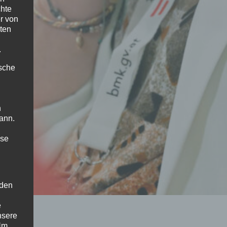
chte
r von
ten
.
ische
n
ann.
ise
 den
e
nsere
 Um