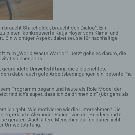
hen,
ng,
essen,
ser
n braucht Stakeholder, braucht den Dialog“. Ein
u bieten, konkretisierte Katja Hoyer vom Klima- und
t. Ein wichtiger Aspekt dabei sei, sie für nachhaltige
aten
raft zum „World Waste Warrior“. Jetzt gehe es darum, die
e
ivität solcher Jobs.
K gegründete
Umweltstiftung
, die zielgerichtete
fern
ern dabei auch gute Arbeitsbedingungen ein, betonte Pia
n und
e
n diesem Programm begann und heute als Role-Model der
esen
zt find ich’s super, dass ich da drinnen bin“ (übrigens als
entlich geht. Wie motivieren wir die Unternehmen? Die
ielen, erklärte Alexander Rauner von der Bundessparte
ise geraten. Auch ältere Menschen dürfen dabei nicht
er Umweltstiftung.
ie
andere