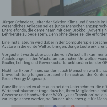
Jürgen Schneider, Leiter der Sektion Klima und Energie im 
wesentliches Anliegen sei es, junge Menschen anzusprechen
Energiefonds, die gemeinsam mit dem Brokkoli Advertisi
Lehrberufe zu begeistern. Denn ohne diese sei die erforderl
Eine Installateurin wird dabei in der Computerspielsprach
Avatare în die echte Welt zu bringen. Junge Leute erklären
Vorgestellt wurde aber auch die von Wirtschaftskammer
Ausbildungen in den Wachstumsbranchen Umweltservices u
Gsaller, Lehrling und Gewerkschaftsfunktionärin bei der Ö
Nicht nur Expert*innen, sondern auch Menschen wie Bianca
Umweltstiftung fungiert, präsentierten sich auf der Konferen
Green Energy Magician).
Ganz ähnlich sei es aber auch bei den Unternehmen, die of
Wirtschaftskammer trage dazu bei, ihren Mitgliedern sicht
Gewerbe und Handwerk der WKO. „Just Transition“ sei eine
zurückgelassen werden, so Rauner. Ähnliches gilt für Mens