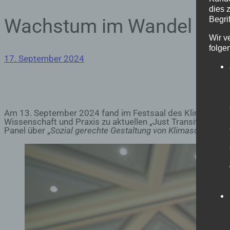
dies 
Wachstum im Wandel bei de
Begrif
Wir v
folge
17. September 2024
Am 13. September 2024 fand im Festsaal des Klimaminister
Wissenschaft und Praxis zu aktuellen „Just Transition“-The
Panel über „
Sozial gerechte Gestaltung von Klimaschutzm