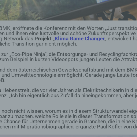
persönliche Aspekte, die sich auf eine natürliche Person bezie
zu bewerten, insbesondere, um Aspekte bezüglich Arbeitsleistu
wirtschaftlicher Lage, Gesundheit, persönlicher Vorlieben, Inter
Zuverlässigkeit, Verhalten, Aufenthaltsort oder Ortswechsel die
BMK, eröffnete die Konferenz mit den Worten „Just transitio
natürlichen Person zu analysieren oder vorherzusagen.
 und ihnen eine lustvolle und schöne Zukunftsperspektive z
ng Network das
Projekt „
Klima Game Changer
„
entwickelt ha
f) Pseudonymisierung
iche Transition gar nicht möglich.
Pseudonymisierung ist die Verarbeitung personenbezogener D
e zur „Eco-Pipe Ninja“, die Entsorgungs- und Recyclingfachk
in einer Weise, auf welche die personenbezogenen Daten ohn
 zum Beispiel in kurzen Videospots jungen Leuten die Attrakt
Hinzuziehung zusätzlicher Informationen nicht mehr einer
 und dem österreichischen Gewerkschaftsbund mit dem BM
spezifischen betroffenen Person zugeordnet werden können, so
nd Umwelttechnologie ermöglicht. Gerade junge Leute ford
diese zusätzlichen Informationen gesondert aufbewahrt werde
BB.
technischen und organisatorischen Maßnahmen unterliegen, di
gewährleisten, dass die personenbezogenen Daten nicht einer
 Hebenstreit, die vor vier Jahren als Elekriktechnikerin i
identifizierten oder identifizierbaren natürlichen Person zugewi
z. „Ich bin eigentlich aus Zufall da hineingekommen, aber jet
werden.
t noch nicht wissen, worum es in diesem Strukturwandel eig
g) Verantwortlicher oder für die Verarbeitung
bar zu machen, welche Rolle sie in dieser Transformation sp
Verantwortlicher
 Chance für Unternehmen gerade in Branchen, die in eine Kr
chen mit Migrationsbiographien, ergänzte Paul Köfler von d
Verantwortlicher oder für die Verarbeitung Verantwortlicher ist d
natürliche oder juristische Person, Behörde, Einrichtung oder 