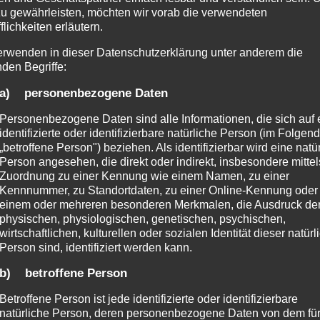
zu gewährleisten, möchten wir vorab die verwendeten
r Konferenz zu „Just Tran
flichkeiten erläutern.
erwenden in dieser Datenschutzerklärung unter anderem die
nden Begriffe:
a) personenbezogene Daten
Personenbezogene Daten sind alle Informationen, die sich auf 
identifizierte oder identifizierbare natürliche Person (im Folgen
„betroffene Person") beziehen. Als identifizierbar wird eine natü
iums in Wien die erste „Just Transition Konferenz“ mit Fa
Person angesehen, die direkt oder indirekt, insbesondere mittel
men in Österreich statt. Wir freuen uns sehr, dass dazu auc
Zuordnung zu einer Kennung wie einem Namen, zu einer
aßnahmen
“ zu sprechen.
Kennnummer, zu Standortdaten, zu einer Online-Kennung oder
einem oder mehreren besonderen Merkmalen, die Ausdruck de
physischen, physiologischen, genetischen, psychischen,
wirtschaftlichen, kulturellen oder sozialen Identität dieser natür
Person sind, identifiziert werden kann.
b) betroffene Person
Betroffene Person ist jede identifizierte oder identifizierbare
natürliche Person, deren personenbezogene Daten von dem für